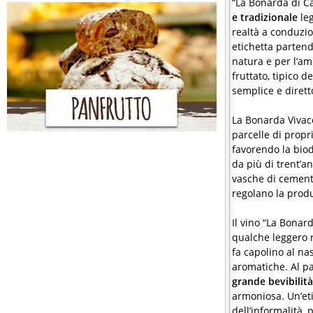
“La Bonarda di Ca
e tradizionale
le
realtà a conduzio
etichetta partend
natura e per l’am
fruttato, tipico d
semplice e dirett
La Bonarda Vivace
parcelle di propri
favorendo la biod
da più di trent’a
vasche di cemento
regolano la prod
Il vino “La Bonar
qualche leggero r
fa capolino al na
aromatiche. Al pa
grande bevibilità
armoniosa. Un’eti
dell’informalità, 