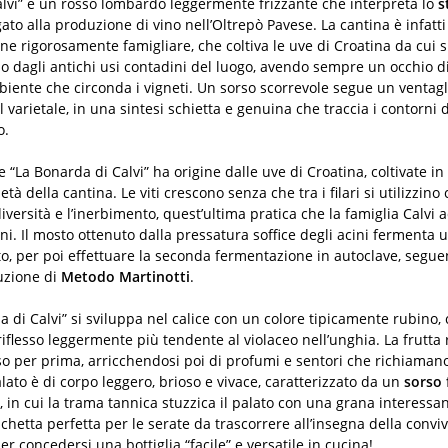
lvi” è un rosso lombardo leggermente frizzante che interpreta lo
s
gato alla produzione di vino nell’Oltrepò Pavese. La cantina è infatt
ne rigorosamente famigliare, che coltiva le uve di Croatina da cui s
o dagli antichi usi contadini del luogo, avendo sempre un occhio di
biente che circonda i vigneti. Un sorso scorrevole segue un ventagli
el varietale, in una sintesi schietta e genuina che traccia i contorni 
o.
 “La Bonarda di Calvi” ha origine dalle uve di Croatina, coltivate in
età della cantina. Le viti crescono senza che tra i filari si utilizzino
iversità e l’inerbimento, quest’ultima pratica che la famiglia Calvi
nni. Il mosto ottenuto dalla pressatura soffice degli acini fermenta 
, per poi effettuare la seconda fermentazione in autoclave, seguen
uzione di
Metodo Martinotti
.
da di Calvi” si sviluppa nel calice con un colore tipicamente rubino,
iflesso leggermente più tendente al violaceo nell’unghia. La frutt
so per prima, arricchendosi poi di profumi e sentori che richiaman
lato è di corpo leggero, brioso e vivace, caratterizzato da un
sorso 
, in cui la trama tannica stuzzica il palato con una grana interess
chetta perfetta per le serate da trascorrere all’insegna della convivi
per concedersi una bottiglia “facile” e versatile in cucina!