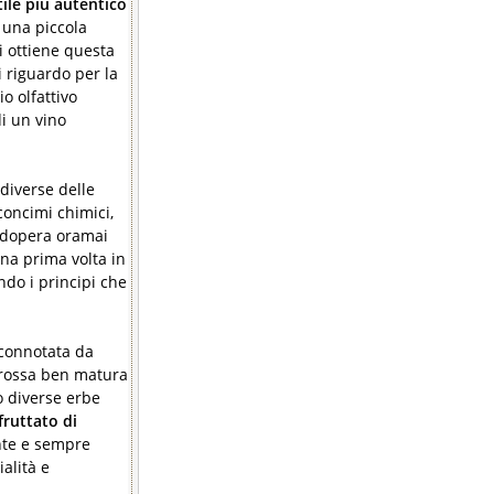
tile più autentico
i una piccola
i ottiene questa
 riguardo per la
o olfattivo
di un vino
 diverse delle
 concimi chimici,
 adopera oramai
una prima volta in
do i principi che
 connotata da
a rossa ben matura
o diverse erbe
fruttato di
ante e sempre
alità e