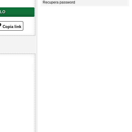
Recupera password
LLO
Copia link