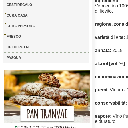
ingredienti:
CESTI REGALO
Vermentino 100% 
di lievito.
CURA CASA
regione, zona d
CURA PERSONA
FRESCO
varietà di vite:
ORTOFRUTTA
annata:
2018
PASQUA
alcool [vol. %]:
denominazione 
premi:
Vinum - 
conservabilità:
sapore:
Vino fr
e duraturo.
P
RENOTA IL PANE FRESCO, TUTTI I GIORNI!