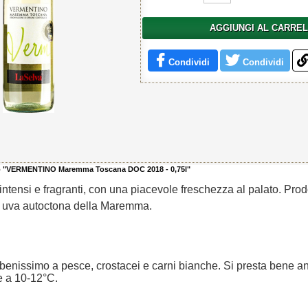
AGGIUNGI AL CARRE
Condividi
Condividi
to "VERMENTINO Maremma Toscana DOC 2018 - 0,75l"
 intensi e fragranti, con una piacevole freschezza al palato. Prod
 uva autoctona della Maremma.
enissimo a pesce, crostacei e carni bianche. Si presta bene 
re a 10-12°C.