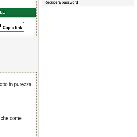
Recupera password
LLO
Copia link
otto in purezza
anche come