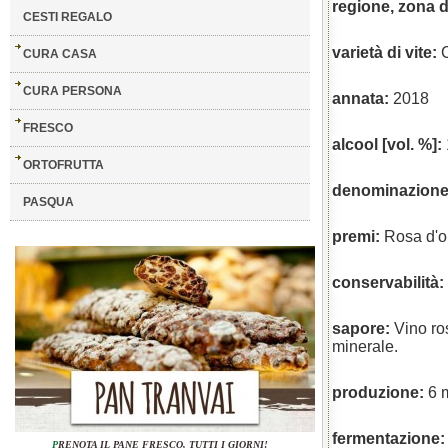
regione, zona d
CESTI REGALO
varietà di vite:
CURA CASA
CURA PERSONA
annata:
2018
FRESCO
alcool [vol. %]:
ORTOFRUTTA
denominazione 
PASQUA
premi:
Rosa d'o
conservabilità:
sapore:
Vino ro
minerale.
produzione:
6 
fermentazione:
P
RENOTA IL PANE FRESCO, TUTTI I GIORNI!