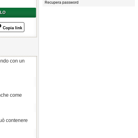
Recupera password
LLO
Copia link
tondo con un
anche come
Può contenere