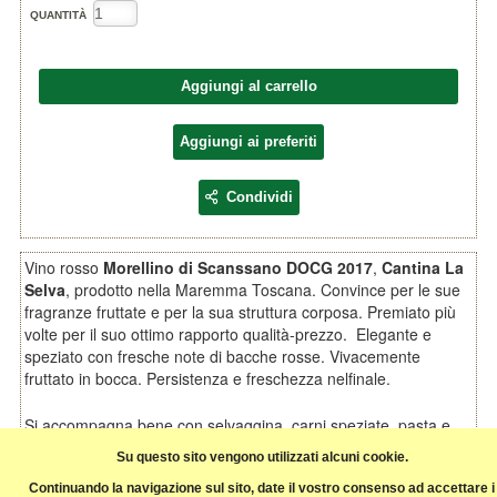
QUANTITÀ
Aggiungi al carrello
Aggiungi ai preferiti
Condividi
Vino rosso
Morellino di Scanssano DOCG 2017
,
Cantina La
Selva
, prodotto nella Maremma Toscana. Convince per le sue
fragranze fruttate e per la sua struttura corposa. Premiato più
volte per il suo ottimo rapporto qualità-prezzo. Elegante e
speziato con fresche note di bacche rosse. Vivacemente
fruttato in bocca. Persistenza e freschezza nelfinale.
Si accompagna bene con selvaggina, carni speziate, pasta e
formaggi.
Su questo sito vengono utilizzati alcuni cookie.
Continuando la navigazione sul sito, date il vostro consenso ad accettare i
Servire a 18 °C.