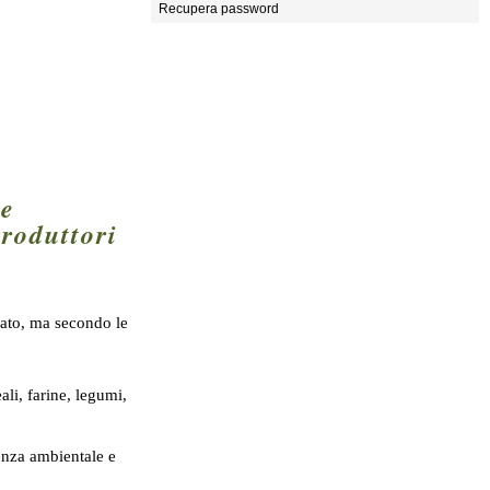
Recupera password
re
produttori
rcato, ma secondo le
ali, farine, legumi,
genza ambientale e