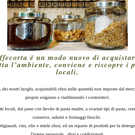
ffecorta è un modo nuovo di acquista
tta l’ambiente, conviene e riscopre i 
locali.
à, dei nostri luoghi, acquistabili sfusi nelle quantità non imposte dal me
proprie esigenze e
riutilizzando i contenitori
.
i locali, dal pane con lievito di pasta madre, a svariati tipi di pasta, cere
conserve, salumi e formaggi freschi.
tigianali, vini, olio e miele sfusi, ed un reparto di prodotti per la deter
l'igiene personale,
sfusi e confezionati
.