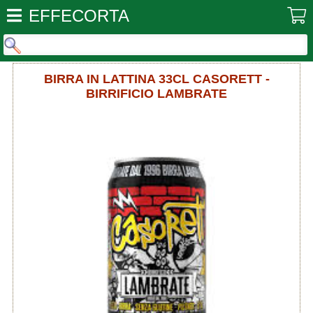
EFFECORTA
BIRRA IN LATTINA 33CL CASORETT -
BIRRIFICIO LAMBRATE