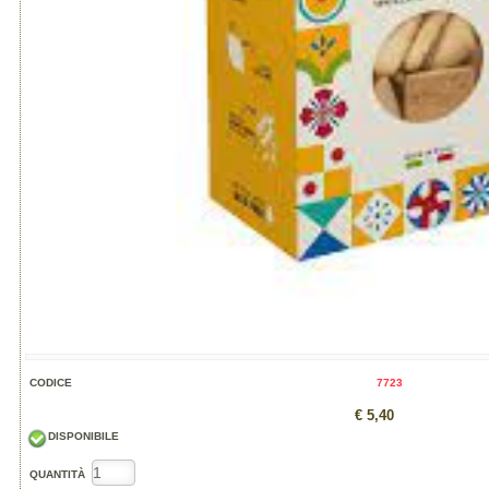
CODICE
7723
€ 5,40
DISPONIBILE
QUANTITÀ