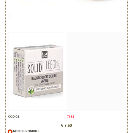
CODICE
7682
€ 7,60
NON DISPONIBILE