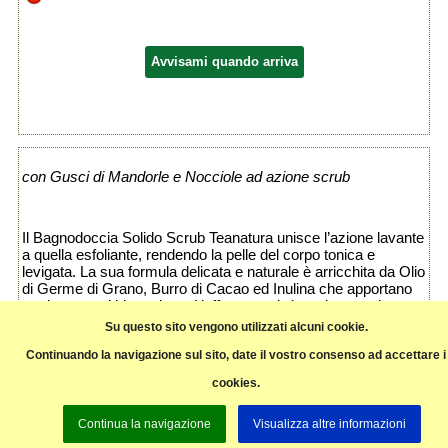
Avvisami quando arriva
con Gusci di Mandorle e Nocciole ad azione scrub
Il Bagnodoccia Solido Scrub Teanatura unisce l’azione lavante
a quella esfoliante, rendendo la pelle del corpo tonica e
levigata. La sua formula delicata e naturale è arricchita da Olio
di Germe di Grano, Burro di Cacao ed Inulina che apportano
nutrimento ed idratazione. L’effetto scrub è assicurato da una
miscela naturale di gusci di Nocciole e Mandorle finemente
Su questo sito vengono utilizzati alcuni cookie.
macinati che rimuove le impurità per una pelle liscia, morbida
e vellutata.
Continuando la navigazione sul sito, date il vostro consenso ad accettare i
cookies.
Pagina precedente
Continua la navigazione
Visualizza altre informazioni