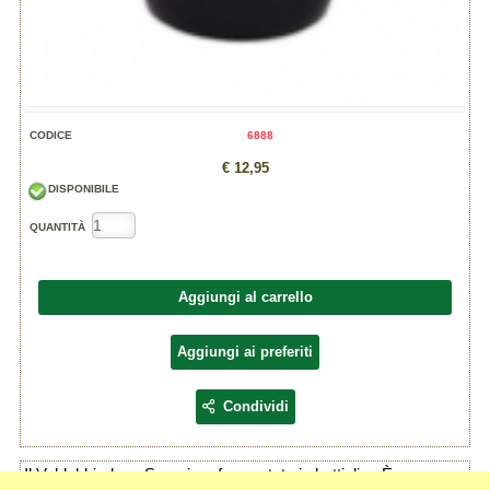
CODICE
6888
€ 12,95
DISPONIBILE
QUANTITÀ
Aggiungi al carrello
Aggiungi ai preferiti
Condividi
Il Valdobbiadene Superiore fermentato in bottiglia. È