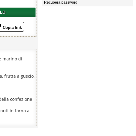
Recupera password
LLO
Copia link
e marino di
, frutta a guscio,
della confezione
nuti in forno a